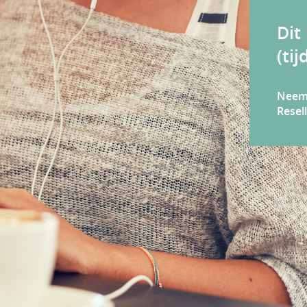
Dit
(tij
Neem 
Resel